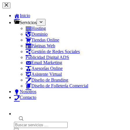
Saltar
al
contenido
Inicio
Servicios
Hosting
Dominio
Tiendas Online
Páginas Web
Gestión de Redes Sociales
Publicidad Digital ADS
Email Marketing
Asesorías Online
Asistente Virtual
Diseño de Branding
Diseño de Folletería Comercial
Nosotros
Contacto
Búsqueda
de