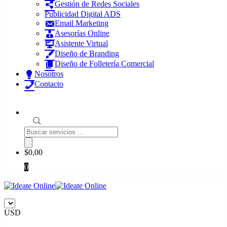
Gestión de Redes Sociales
Publicidad Digital ADS
Email Marketing
Asesorías Online
Asistente Virtual
Diseño de Branding
Diseño de Folletería Comercial
Nosotros
Contacto
Búsqueda
de
productos
$
0,00
0
USD