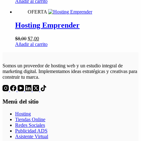
precio
precio
Añadir al carrito
original
actual
OFERTA
era:
es:
$10,00.
$9,00.
Hosting Emprender
El
El
$
8,00
$
7,00
precio
precio
Añadir al carrito
original
actual
era:
es:
$8,00.
$7,00.
Somos un proveedor de hosting web y un estudio integral de
marketing digital. Implementamos ideas estratégicas y creativas para
construir tu marca.
Menú del sitio
Hosting
Tiendas Online
Redes Sociales
Publicidad ADS
Asistente Virtual