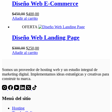
Diseño Web E-Commerce
El
El
$
450,00
$
400,00
precio
precio
Añadir al carrito
original
actual
OFERTA
era:
es:
$450,00.
$400,00.
Diseño Web Landing Page
El
El
$
300,00
$
250,00
precio
precio
Añadir al carrito
original
actual
era:
es:
$300,00.
$250,00.
Somos un proveedor de hosting web y un estudio integral de
marketing digital. Implementamos ideas estratégicas y creativas para
construir tu marca.
Menú del sitio
Hosting