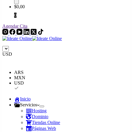
productos
$
0,00
0
Agendar Cita
USD
ARS
MXN
USD
Inicio
Servicios
Hosting
Dominio
Tiendas Online
Páginas Web