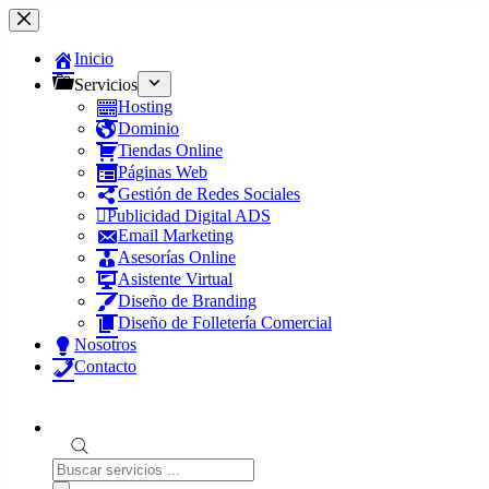
Saltar
al
contenido
Inicio
Servicios
Hosting
Dominio
Tiendas Online
Páginas Web
Gestión de Redes Sociales
Publicidad Digital ADS
Email Marketing
Asesorías Online
Asistente Virtual
Diseño de Branding
Diseño de Folletería Comercial
Nosotros
Contacto
Búsqueda
de