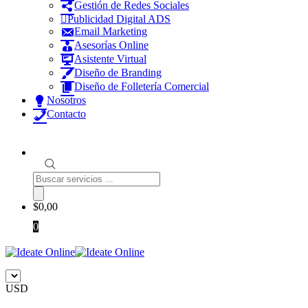
Gestión de Redes Sociales
Publicidad Digital ADS
Email Marketing
Asesorías Online
Asistente Virtual
Diseño de Branding
Diseño de Folletería Comercial
Nosotros
Contacto
Búsqueda
de
productos
$
0,00
0
USD