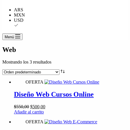
ARS
MXN
USD
Menú
Web
Mostrando los 3 resultados
OFERTA
Diseño Web Cursos Online
El
El
$
550,00
$
500,00
precio
precio
Añadir al carrito
original
actual
OFERTA
era:
es:
$550,00.
$500,00.